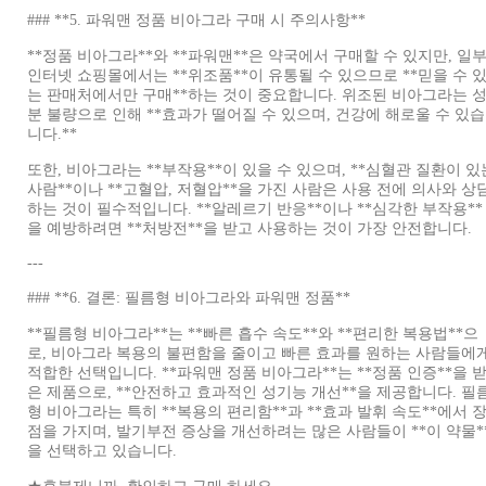
### **5. 파워맨 정품 비아그라 구매 시 주의사항**
**정품 비아그라**와 **파워맨**은 약국에서 구매할 수 있지만, 일
인터넷 쇼핑몰에서는 **위조품**이 유통될 수 있으므로 **믿을 수 
는 판매처에서만 구매**하는 것이 중요합니다. 위조된 비아그라는 
분 불량으로 인해 **효과가 떨어질 수 있으며, 건강에 해로울 수 있습
니다.**
또한, 비아그라는 **부작용**이 있을 수 있으며, **심혈관 질환이 있
사람**이나 **고혈압, 저혈압**을 가진 사람은 사용 전에 의사와 상
하는 것이 필수적입니다. **알레르기 반응**이나 **심각한 부작용**
을 예방하려면 **처방전**을 받고 사용하는 것이 가장 안전합니다.
---
### **6. 결론: 필름형 비아그라와 파워맨 정품**
**필름형 비아그라**는 **빠른 흡수 속도**와 **편리한 복용법**으
로, 비아그라 복용의 불편함을 줄이고 빠른 효과를 원하는 사람들에
적합한 선택입니다. **파워맨 정품 비아그라**는 **정품 인증**을 
은 제품으로, **안전하고 효과적인 성기능 개선**을 제공합니다. 필
형 비아그라는 특히 **복용의 편리함**과 **효과 발휘 속도**에서 
점을 가지며, 발기부전 증상을 개선하려는 많은 사람들이 **이 약물*
을 선택하고 있습니다.