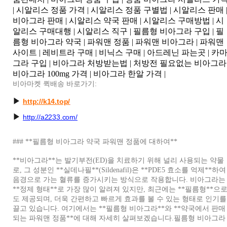
| 시알리스 정품 가격 | 시알리스 정품 구별법 | 시알리스 판매 
비아그라 판매 | 시알리스 약국 판매 | 시알리스 구매방법 | 시
알리스 구매대행 | 시알리스 직구 | 필름형 비아그라 구입 | 필
름형 비아그라 약국 | 파워맨 정품 | 파워맨 비아그라 | 파워맨
사이트 | 레비트라 구매 | 비닉스 구매 | 아드레닌 파는곳 | 카
그라 구입 | 비아그라 처방받는법 | 처방전 필요없는 비아그라 
비아그라 100mg 가격 | 비아그라 한알 가격 |
비아마켓 퀵배송 바로가기:
▶
http://k14.top/
▶
http://a2233.com
/
### **필름형 비아그라 약국 파워맨 정품에 대하여**
**비아그라**는 발기부전(ED)을 치료하기 위해 널리 사용되는 약물
로, 그 성분인 **실데나필**(Sildenafil)은 **PDE5 효소를 억제**하여
음경으로 가는 혈류를 증가시키는 방식으로 작용합니다. 비아그라는
**정제 형태**로 가장 많이 알려져 있지만, 최근에는 **필름형**으
도 제공되며, 더욱 간편하고 빠르게 효과를 볼 수 있는 형태로 인기를
끌고 있습니다. 여기에서는 **필름형 비아그라**와 **약국에서 판매
되는 파워맨 정품**에 대해 자세히 살펴보겠습니다.필름형 비아그라