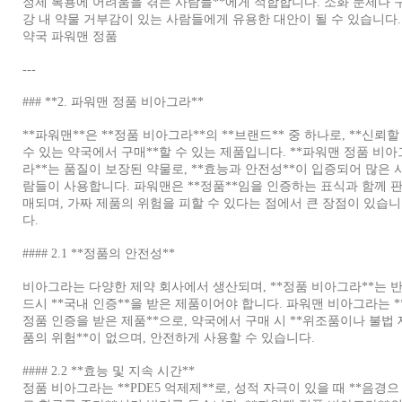
정제 복용에 어려움을 겪는 사람들**에게 적합합니다. 소화 문제나 
강 내 약물 거부감이 있는 사람들에게 유용한 대안이 될 수 있습니다.
약국 파워맨 정품
---
### **2. 파워맨 정품 비아그라**
**파워맨**은 **정품 비아그라**의 **브랜드** 중 하나로, **신뢰할
수 있는 약국에서 구매**할 수 있는 제품입니다. **파워맨 정품 비아
라**는 품질이 보장된 약물로, **효능과 안전성**이 입증되어 많은 
람들이 사용합니다. 파워맨은 **정품**임을 인증하는 표식과 함께 
매되며, 가짜 제품의 위험을 피할 수 있다는 점에서 큰 장점이 있습니
다.
#### 2.1 **정품의 안전성**
비아그라는 다양한 제약 회사에서 생산되며, **정품 비아그라**는 
드시 **국내 인증**을 받은 제품이어야 합니다. 파워맨 비아그라는 *
정품 인증을 받은 제품**으로, 약국에서 구매 시 **위조품이나 불법 
품의 위험**이 없으며, 안전하게 사용할 수 있습니다.
#### 2.2 **효능 및 지속 시간**
정품 비아그라는 **PDE5 억제제**로, 성적 자극이 있을 때 **음경으