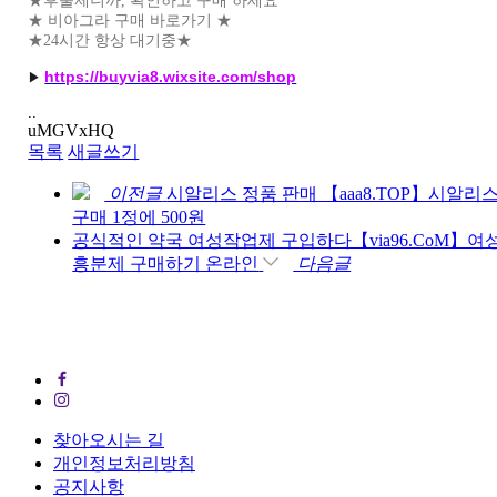
★후불제니까, 확인하고 구매 하세요
★ 비아그라 구매 바로가기 ★
★24시간 항상 대기중★
https://buyvia8.wixsite.com/shop
▶
..
uMGVxHQ
목록
새글쓰기
이전글
시알리스 정품 판매 【aaa8.TOP】시알리
구매 1정에 500원
공식적인 약국 여성작업제 구입하다【via96.CоM】여
흥분제 구매하기 온라인
다음글
찾아오시는 길
개인정보처리방침
공지사항