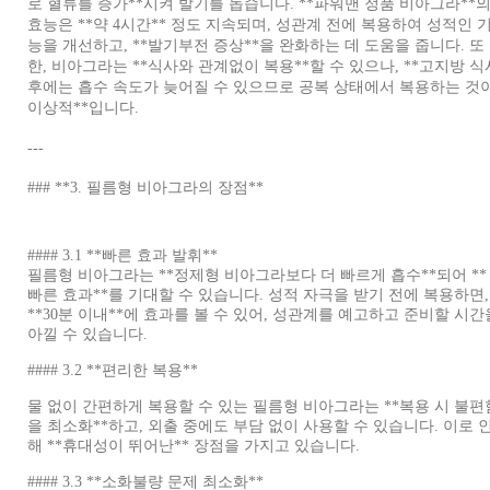
로 혈류를 증가**시켜 발기를 돕습니다. **파워맨 정품 비아그라**
효능은 **약 4시간** 정도 지속되며, 성관계 전에 복용하여 성적인 
능을 개선하고, **발기부전 증상**을 완화하는 데 도움을 줍니다. 또
한, 비아그라는 **식사와 관계없이 복용**할 수 있으나, **고지방 식
후에는 흡수 속도가 늦어질 수 있으므로 공복 상태에서 복용하는 것
이상적**입니다.
---
### **3. 필름형 비아그라의 장점**
#### 3.1 **빠른 효과 발휘**
필름형 비아그라는 **정제형 비아그라보다 더 빠르게 흡수**되어 **
빠른 효과**를 기대할 수 있습니다. 성적 자극을 받기 전에 복용하면,
**30분 이내**에 효과를 볼 수 있어, 성관계를 예고하고 준비할 시간
아낄 수 있습니다.
#### 3.2 **편리한 복용**
물 없이 간편하게 복용할 수 있는 필름형 비아그라는 **복용 시 불편
을 최소화**하고, 외출 중에도 부담 없이 사용할 수 있습니다. 이로 
해 **휴대성이 뛰어난** 장점을 가지고 있습니다.
#### 3.3 **소화불량 문제 최소화**