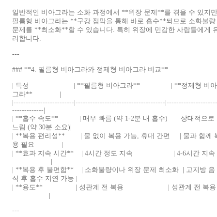
일반적인 비아그라는 소화 과정에서 **위장 문제**를 겪을 수 있지만
필름형 비아그라는 **구강 점막을 통해 바로 흡수**되므로 소화불량
문제를 **최소화**할 수 있습니다. 특히 위장에 민감한 사람들에게 
리합니다.
---
### **4. 필름형 비아그라와 정제형 비아그라 비교**
| 특성 | **필름형 비아그라** | **정제형 비
그라** |
|-------------------------|-------------------------------------|--------------------
-------------|
| **흡수 속도** | 매우 빠름 (약 1-2분 내 흡수) | 상대적으로
느림 (약 30분 소요)|
| **복용 편리성** | 물 없이 복용 가능, 휴대 간편 | 물과 함께 
용 필요 |
| **효과 지속 시간** | 4시간 정도 지속 | 4-6시간 지
|
| **복용 후 불편함** | 소화불량이나 위장 문제 최소화 | 고지방 음
식 후 흡수 지연 가능 |
| **용도** | 성관계 전 복용 | 성관계 전 복
|
---