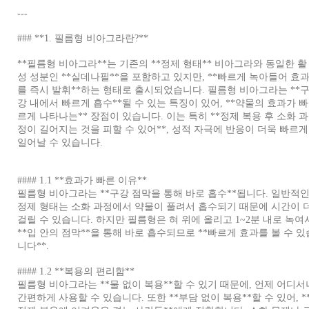
---
### **1. 필름형 비아그라란?**
**필름형 비아그라**는 기존의 **정제 형태** 비아그라와 동일한 활
성 성분인 **실데나필**을 포함하고 있지만, **빠르게 녹아들어 효
를 즉시 발휘**하는 형태로 출시되었습니다. 필름형 비아그라는 **
강 내에서 빠르게 흡수**될 수 있는 특징이 있어, **약물의 효과가 빠
르게 나타나는** 장점이 있습니다. 이는 특히 **정제 복용 후 소화 과
정이 길어지는 것을 피할 수 있어**, 성적 자극에 반응이 더욱 빠르게
일어날 수 있습니다.
#### 1.1 **효과가 빠른 이유**
필름형 비아그라는 **구강 점막을 통해 바로 흡수**됩니다. 일반적
정제 형태는 소화 과정에서 약물이 풀려서 흡수되기 때문에 시간이 
걸릴 수 있습니다. 하지만 필름형은 혀 위에 올리고 1~2분 내로 녹여
**입 안의 점막**을 통해 바로 흡수되므로 **빠르게 효과를 볼 수 있
니다**.
#### 1.2 **복용의 편리함**
필름형 비아그라는 **물 없이 복용**할 수 있기 때문에, 언제 어디서
간편하게 사용할 수 있습니다. 또한 **부담 없이 복용**할 수 있어, *